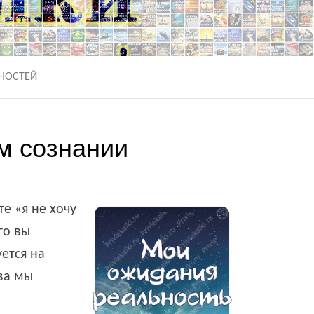
С
НОСТЕЙ
м сознании
е «я не хочу
го вы
уется на
ва мы