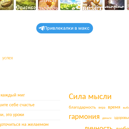
Привлекалки в макс
успех
 каждый миг
Сила мысли
ите себе счастье
время
благодарность
вера
выб
и, это уроки
гармония
здоровь
деньги
доточиться на желаемом
личность